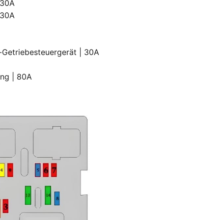
 30A
 30A
-Getriebesteuergerät | 30A
ung | 80A