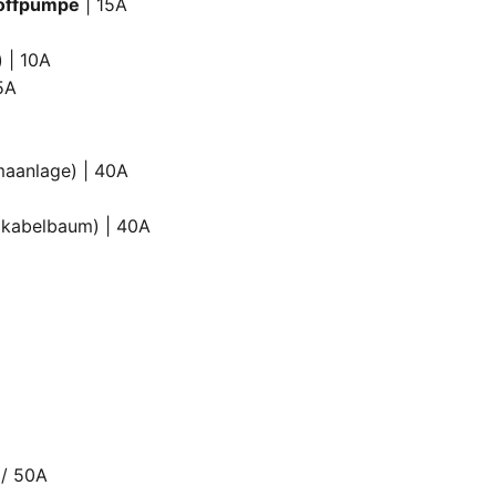
toffpumpe
| 15A
) | 10A
15A
maanlage) | 40A
lkabelbaum) | 40A
 / 50A