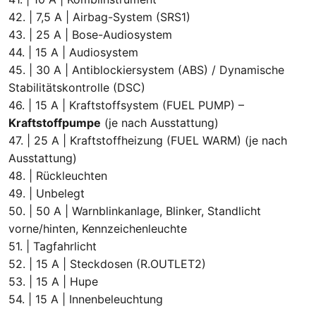
42. | 7,5 A | Airbag-System (SRS1)
43. | 25 A | Bose-Audiosystem
44. | 15 A | Audiosystem
45. | 30 A | Antiblockiersystem (ABS) / Dynamische
Stabilitätskontrolle (DSC)
46. | 15 A | Kraftstoffsystem (FUEL PUMP) –
Kraftstoffpumpe
(je nach Ausstattung)
47. | 25 A | Kraftstoffheizung (FUEL WARM) (je nach
Ausstattung)
48. | Rückleuchten
49. | Unbelegt
50. | 50 A | Warnblinkanlage, Blinker, Standlicht
vorne/hinten, Kennzeichenleuchte
51. | Tagfahrlicht
52. | 15 A | Steckdosen (R.OUTLET2)
53. | 15 A | Hupe
54. | 15 A | Innenbeleuchtung