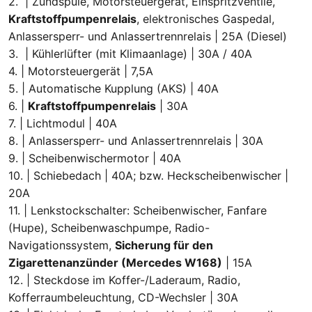
2. | Zündspule, Motorsteuergerät, Einspritzventile,
Kraftstoffpumpenrelais
, elektronisches Gaspedal,
Anlassersperr- und Anlassertrennrelais | 25A (Diesel)
3. | Kühlerlüfter (mit Klimaanlage) | 30A / 40A
4. | Motorsteuergerät | 7,5A
5. | Automatische Kupplung (AKS) | 40A
6. |
Kraftstoffpumpenrelais
| 30A
7. | Lichtmodul | 40A
8. | Anlassersperr- und Anlassertrennrelais | 30A
9. | Scheibenwischermotor | 40A
10. | Schiebedach | 40A; bzw. Heckscheibenwischer |
20A
11. | Lenkstockschalter: Scheibenwischer, Fanfare
(Hupe), Scheibenwaschpumpe, Radio-
Navigationssystem,
Sicherung für den
Zigarettenanzünder (Mercedes W168)
| 15A
12. | Steckdose im Koffer-/Laderaum, Radio,
Kofferraumbeleuchtung, CD-Wechsler | 30A