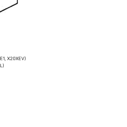
XE1, X20XEV)
EL)