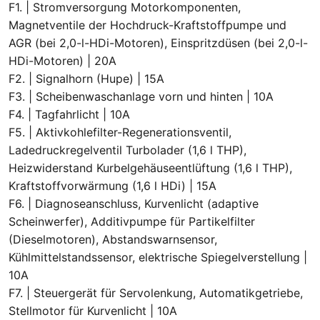
F1. | Stromversorgung Motorkomponenten,
Magnetventile der Hochdruck-Kraftstoffpumpe und
AGR (bei 2,0-l-HDi-Motoren), Einspritzdüsen (bei 2,0-l-
HDi-Motoren) | 20A
F2. | Signalhorn (Hupe) | 15A
F3. | Scheibenwaschanlage vorn und hinten | 10A
F4. | Tagfahrlicht | 10A
F5. | Aktivkohlefilter-Regenerationsventil,
Ladedruckregelventil Turbolader (1,6 l THP),
Heizwiderstand Kurbelgehäuseentlüftung (1,6 l THP),
Kraftstoffvorwärmung (1,6 l HDi) | 15A
F6. | Diagnoseanschluss, Kurvenlicht (adaptive
Scheinwerfer), Additivpumpe für Partikelfilter
(Dieselmotoren), Abstandswarnsensor,
Kühlmittelstandssensor, elektrische Spiegelverstellung |
10A
F7. | Steuergerät für Servolenkung, Automatikgetriebe,
Stellmotor für Kurvenlicht | 10A