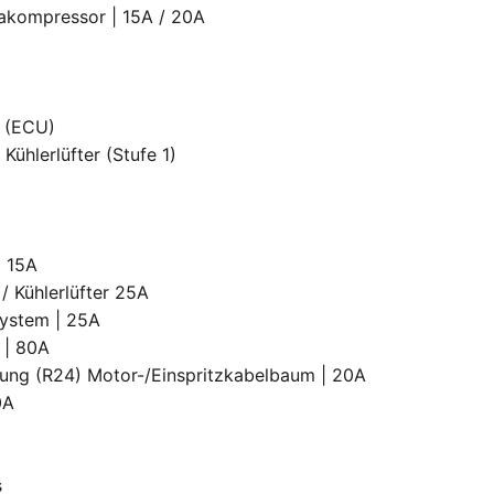
makompressor | 15A / 20A
t (ECU)
Kühlerlüfter (Stufe 1)
| 15A
/ Kühlerlüfter 25A
system | 25A
g | 80A
dung (R24) Motor-/Einspritzkabelbaum | 20A
0A
s