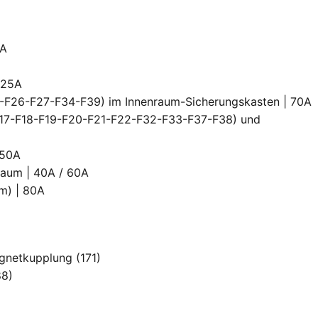
5A
 25A
5-F26-F27-F34-F39) im Innenraum-Sicherungskasten | 70A
-F17-F18-F19-F20-F21-F22-F32-F33-F37-F38) und
 50A
raum | 40A / 60A
um) | 80A
gnetkupplung (171)
88)