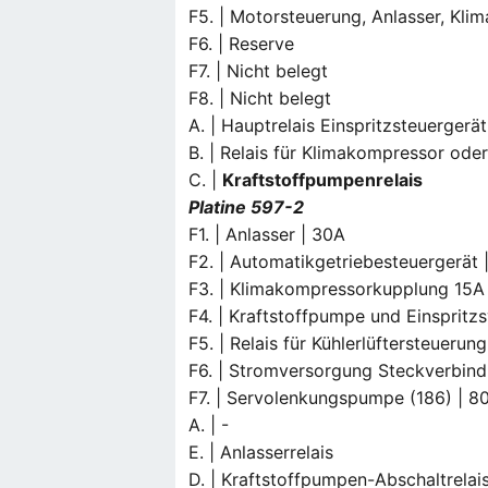
F5. | Motorsteuerung, Anlasser, Kli
F6. | Reserve
F7. | Nicht belegt
F8. | Nicht belegt
A. | Hauptrelais Einspritzsteuergerä
B. | Relais für Klimakompressor oder 
C. |
Kraftstoffpumpenrelais
Platine 597-2
F1. | Anlasser | 30A
F2. | Automatikgetriebesteuergerät 
F3. | Klimakompressorkupplung 15A 
F4. | Kraftstoffpumpe und Einspritz
F5. | Relais für Kühlerlüftersteuerun
F6. | Stromversorgung Steckverbin
F7. | Servolenkungspumpe (186) | 8
A. | -
E. | Anlasserrelais
D. | Kraftstoffpumpen-Abschaltrelai