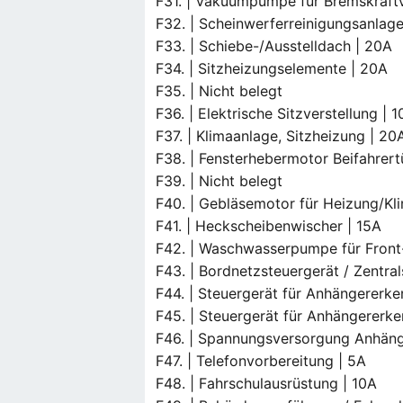
F31. | Vakuumpumpe für Bremskraftv
F32. | Scheinwerferreinigungsanlag
F33. | Schiebe-/Ausstelldach | 20A
F34. | Sitzheizungselemente | 20A
F35. | Nicht belegt
F36. | Elektrische Sitzverstellung | 
F37. | Klimaanlage, Sitzheizung | 20
F38. | Fensterhebermotor Beifahrert
F39. | Nicht belegt
F40. | Gebläsemotor für Heizung/Kl
F41. | Heckscheibenwischer | 15A
F42. | Waschwasserpumpe für Front
F43. | Bordnetzsteuergerät / Zentra
F44. | Steuergerät für Anhängererk
F45. | Steuergerät für Anhängererk
F46. | Spannungsversorgung Anhäng
F47. | Telefonvorbereitung | 5A
F48. | Fahrschulausrüstung | 10A