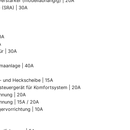
erstärker (modellabhängig) | 20A
e (SRA) | 30A
10A
A
ür | 30A
imaanlage | 40A
- und Heckscheibe | 15A
lsteuergerät für Komfortsystem | 20A
ennung | 20A
ennung | 15A / 20A
ervorrichtung | 10A