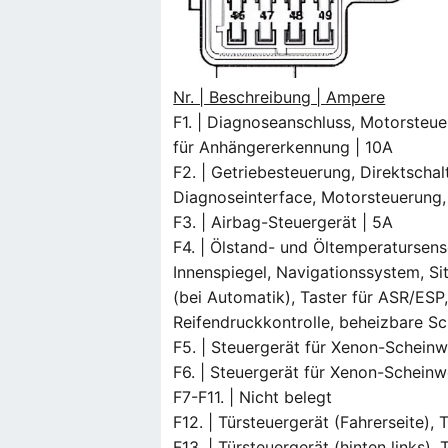
Nr. | Beschreibung | Ampere
F1. | Diagnoseanschluss, Motorsteue
für Anhängererkennung | 10A
F2. | Getriebesteuerung, Direktscha
Diagnoseinterface, Motorsteuerung, 
F3. | Airbag-Steuergerät | 5A
F4. | Ölstand- und Öltemperatursen
Innenspiegel, Navigationssystem, Si
(bei Automatik), Taster für ASR/ESP
Reifendruckkontrolle, beheizbare 
F5. | Steuergerät für Xenon-Scheinwe
F6. | Steuergerät für Xenon-Scheinwe
F7-F11. | Nicht belegt
F12. | Türsteuergerät (Fahrerseite), 
F13. | Türsteuergerät (hinten links),