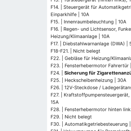
F14. | Steuergerät für Automatikge
Einparkhilfe | 10A
F15. | Innenraumbeleuchtung | 10A
F16. | Regen- und Lichtsensor, Fun
Heizung/Klimaanlage | 10A
F17. | Diebstahlwarnanlage (DWA) | 
F18-F21. | Nicht belegt
F22. | Gebläse für Heizung/Klimaanl
F23. | Fensterhebermotor Fahrertür 
F24. |
Sicherung für Zigarettenanz
F25. | Heckscheibenheizung | 30A
F26. | 12V-Steckdose / Ladegerätan
F27. | Kraftstoffpumpensteuergerät,
15A
F28. | Fensterhebermotor hinten lin
F29. | Nicht belegt
F30. | Automatikgetriebesteuerung 