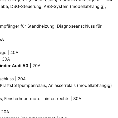
triebe, DSG-Steuerung, ABS-System (modellabhängig),
kempfänger für Standheizung, Diagnoseanschluss für
5A
age | 40A
| 30A
ünder Audi A3
| 20A
schluss | 20A
 Kraftstoffpumpenrelais, Anlasserrelais (modellabhängig) |
ks, Fensterhebermotor hinten rechts | 30A
| 20A