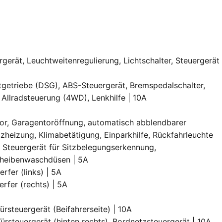
rgerät, Leuchtweitenregulierung, Lichtschalter, Steuergerät
ltgetriebe (DSG), ABS-Steuergerät, Bremspedalschalter,
Allradsteuerung (4WD), Lenkhilfe | 10A
sor, Garagentoröffnung, automatisch abblendbarer
tzheizung, Klimabetätigung, Einparkhilfe, Rückfahrleuchte
, Steuergerät für Sitzbelegungserkennung,
Scheibenwaschdüsen | 5A
rfer (links) | 5A
rfer (rechts) | 5A
Türsteuergerät (Beifahrerseite) | 10A
 Türsteuergerät (hinten rechts), Bordnetzsteuergerät | 10A