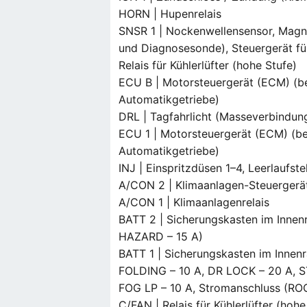
HORN | Hupenrelais
SNSR 1 | Nockenwellensensor, Magne
und Diagnosesonde), Steuergerät für 
Relais für Kühlerlüfter (hohe Stufe)
ECU B | Motorsteuergerät (ECM) (bei
Automatikgetriebe)
DRL | Tagfahrlicht (Masseverbindun
ECU 1 | Motorsteuergerät (ECM) (bei
Automatikgetriebe)
INJ | Einspritzdüsen 1–4, Leerlaufst
A/CON 2 | Klimaanlagen-Steuergerä
A/CON 1 | Klimaanlagenrelais
BATT 2 | Sicherungskasten im Innen
HAZARD – 15 A)
BATT 1 | Sicherungskasten im Innenr
FOLDING – 10 A, DR LOCK – 20 A, S
FOG LP – 10 A, Stromanschluss (RO
C/FAN | Relais für Kühlerlüfter (hohe 