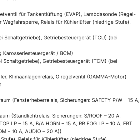
tventil für Tankentlüftung (EVAP), Lambdasonde (Regel-
Wegfahrsperre, Relais für Kühlerlüfter (niedrige Stufe),
 Schaltgetriebe), Getriebesteuergerät (TCU) (bei
g Karosseriesteuergerät / BCM)
 Schaltgetriebe), Getriebesteuergerät (TCM) (bei
eller, Klimaanlagenrelais, Ölregelventil (GAMMA-Motor)
t
raum (Fensterheberrelais, Sicherungen: SAFETY P/W – 15 A,
aum (Standlichtrelais, Sicherungen: S/ROOF – 20 A,
TOP LP – 15 A, B/A HORN – 15 A, RR FOG LP – 10 A, FRT
OM – 10 A, AUDIO – 20 A))
Stufe), Relais für Kühlerlüfter (niedrige Stufe)