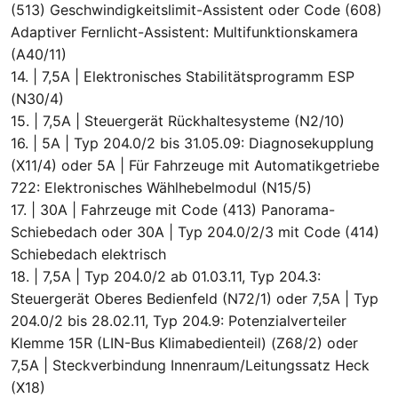
(513) Geschwindigkeitslimit-Assistent oder Code (608)
Adaptiver Fernlicht-Assistent: Multifunktionskamera
(A40/11)
14. | 7,5A | Elektronisches Stabilitätsprogramm ESP
(N30/4)
15. | 7,5A | Steuergerät Rückhaltesysteme (N2/10)
16. | 5A | Typ 204.0/2 bis 31.05.09: Diagnosekupplung
(X11/4) oder 5A | Für Fahrzeuge mit Automatikgetriebe
722: Elektronisches Wählhebelmodul (N15/5)
17. | 30A | Fahrzeuge mit Code (413) Panorama-
Schiebedach oder 30A | Typ 204.0/2/3 mit Code (414)
Schiebedach elektrisch
18. | 7,5A | Typ 204.0/2 ab 01.03.11, Typ 204.3:
Steuergerät Oberes Bedienfeld (N72/1) oder 7,5A | Typ
204.0/2 bis 28.02.11, Typ 204.9: Potenzialverteiler
Klemme 15R (LIN-Bus Klimabedienteil) (Z68/2) oder
7,5A | Steckverbindung Innenraum/Leitungssatz Heck
(X18)