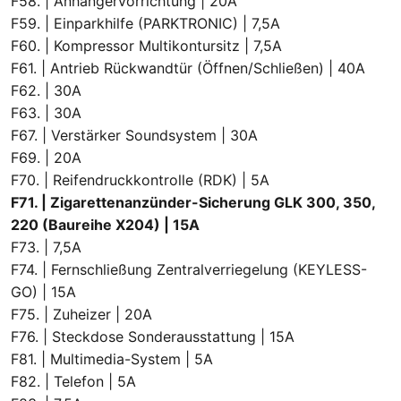
F58. | Anhängervorrichtung | 20A
F59. | Einparkhilfe (PARKTRONIC) | 7,5A
F60. | Kompressor Multikontursitz | 7,5A
F61. | Antrieb Rückwandtür (Öffnen/Schließen) | 40A
F62. | 30A
F63. | 30A
F67. | Verstärker Soundsystem | 30A
F69. | 20A
F70. | Reifendruckkontrolle (RDK) | 5A
F71. | Zigarettenanzünder-Sicherung GLK 300, 350,
220 (Baureihe X204) | 15A
F73. | 7,5A
F74. | Fernschließung Zentralverriegelung (KEYLESS-
GO) | 15A
F75. | Zuheizer | 20A
F76. | Steckdose Sonderausstattung | 15A
F81. | Multimedia-System | 5A
F82. | Telefon | 5A