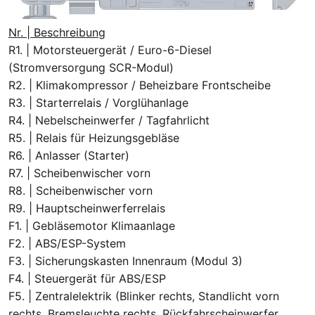
Nr. | Beschreibung
R1. | Motorsteuergerät / Euro-6-Diesel
(Stromversorgung SCR-Modul)
R2. | Klimakompressor / Beheizbare Frontscheibe
R3. | Starterrelais / Vorglühanlage
R4. | Nebelscheinwerfer / Tagfahrlicht
R5. | Relais für Heizungsgebläse
R6. | Anlasser (Starter)
R7. | Scheibenwischer vorn
R8. | Scheibenwischer vorn
R9. | Hauptscheinwerferrelais
F1. | Gebläsemotor Klimaanlage
F2. | ABS/ESP-System
F3. | Sicherungskasten Innenraum (Modul 3)
F4. | Steuergerät für ABS/ESP
F5. | Zentralelektrik (Blinker rechts, Standlicht vorn
rechts, Bremsleuchte rechts, Rückfahrscheinwerfer