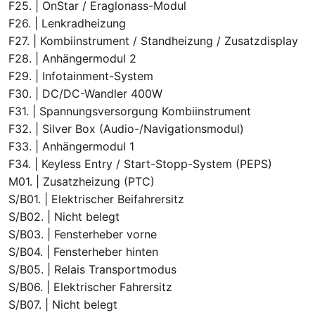
F25. | OnStar / Eraglonass-Modul
F26. | Lenkradheizung
F27. | Kombiinstrument / Standheizung / Zusatzdisplay
F28. | Anhängermodul 2
F29. | Infotainment-System
F30. | DC/DC-Wandler 400W
F31. | Spannungsversorgung Kombiinstrument
F32. | Silver Box (Audio-/Navigationsmodul)
F33. | Anhängermodul 1
F34. | Keyless Entry / Start-Stopp-System (PEPS)
M01. | Zusatzheizung (PTC)
S/B01. | Elektrischer Beifahrersitz
S/B02. | Nicht belegt
S/B03. | Fensterheber vorne
S/B04. | Fensterheber hinten
S/B05. | Relais Transportmodus
S/B06. | Elektrischer Fahrersitz
S/B07. | Nicht belegt