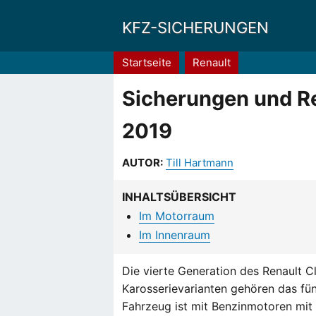
KFZ-SICHERUNGEN
Pfadnavigation
Startseite
Renault
Sicherungen und Rel
2019
AUTOR:
Till Hartmann
INHALTSÜBERSICHT
Im Motorraum
Im Innenraum
Die vierte Generation des Renault C
Karosserievarianten gehören das fü
Fahrzeug ist mit Benzinmotoren mit 0