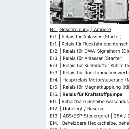
Nr. | Beschreibung | Ampere
Er1. | Relais für Anlasser (Starter)
Er1. | Relais für Rückfahrleuchtensch
Er2. | Relais für DWA-Signalhorn (D
Er3. | Relais für Anlasser (Starter)
Er3. | Relais für Kühlerlüfter Kühlmitt
Er3. | Relais für Rückfahrscheinwerf
Er4. | Hauptrelais Motorsteuerung (
Er5. | Relais für Magnetkupplung (
Er6. |
Relais für Kraftstoffpumpe
Ef1. | Beheizbare Scheibenwaschdüs
Ef2. | Unbelegt / Reserve
Ef3. | ABS/ESP-Steuergerät | 25A /
Ef4. | Beheizbare Heckscheibe, beh