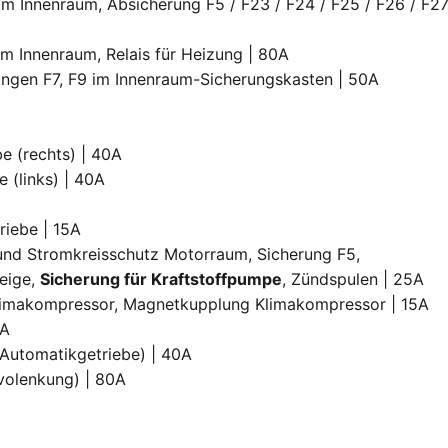
 im Innenraum, Absicherung F5 / F23 / F24 / F25 / F26 / F2
im Innenraum, Relais für Heizung | 80A
rungen F7, F9 im Innenraum-Sicherungskasten | 50A
e (rechts) | 40A
 (links) | 40A
riebe | 15A
 und Stromkreisschutz Motorraum, Sicherung F5,
zeige,
Sicherung für Kraftstoffpumpe
, Zündspulen | 25A
 Klimakompressor, Magnetkupplung Klimakompressor | 15A
0A
 (Automatikgetriebe) | 40A
rvolenkung) | 80A