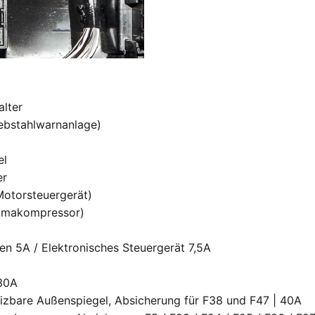
alter
iebstahlwarnanlage)
el
er
Motorsteuergerät)
Klimakompressor)
en 5A / Elektronisches Steuergerät 7,5A
 30A
eizbare Außenspiegel, Absicherung für F38 und F47 | 40A