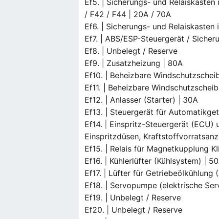
Ef5. | Sicherungs- und Relaiskasten
/ F42 / F44 | 20A / 70A
Ef6. | Sicherungs- und Relaiskasten 
Ef7. | ABS/ESP-Steuergerät / Siche
Ef8. | Unbelegt / Reserve
Ef9. | Zusatzheizung | 80A
Ef10. | Beheizbare Windschutzscheib
Ef11. | Beheizbare Windschutzscheibe
Ef12. | Anlasser (Starter) | 30A
Ef13. | Steuergerät für Automatikget
Ef14. | Einspritz-Steuergerät (ECU)
Einspritzdüsen, Kraftstoffvorratsan
Ef15. | Relais für Magnetkupplung
Ef16. | Kühlerlüfter (Kühlsystem) | 5
Ef17. | Lüfter für Getriebeölkühlung
Ef18. | Servopumpe (elektrische Se
Ef19. | Unbelegt / Reserve
Ef20. | Unbelegt / Reserve